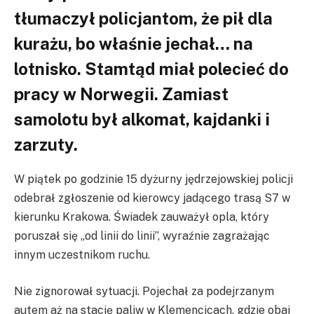
tłumaczył policjantom, że
pił dla
kurażu
, bo właśnie jechał… na
lotnisko. Stamtąd miał polecieć do
pracy w Norwegii. Zamiast
samolotu był alkomat, kajdanki i
zarzuty.
W piątek po godzinie 15 dyżurny jędrzejowskiej policji
odebrał zgłoszenie od kierowcy jadącego trasą S7 w
kierunku Krakowa. Świadek zauważył opla, który
poruszał się „od linii do linii”, wyraźnie zagrażając
innym uczestnikom ruchu.
Nie zignorował sytuacji. Pojechał za podejrzanym
autem aż na stację paliw w Klemencicach, gdzie obaj