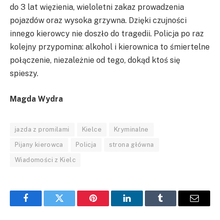
do 3 lat więzienia, wieloletni zakaz prowadzenia
pojazdów oraz wysoka grzywna. Dzięki czujności
innego kierowcy nie doszło do tragedii. Policja po raz
kolejny przypomina: alkohol i kierownica to śmiertelne
połączenie, niezależnie od tego, dokąd ktoś się
spieszy.
Magda Wydra
jazda z promilami
Kielce
Kryminalne
Pijany kierowca
Policja
strona główna
Wiadomości z Kielc
Facebook
Twitter
Pinterest
LinkedIn
Tumblr
Email