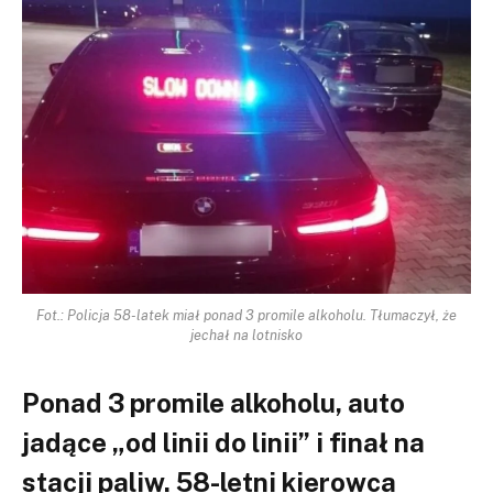
Fot.: Policja 58-latek miał ponad 3 promile alkoholu. Tłumaczył, że
jechał na lotnisko
Ponad
3 promile alkoholu
, auto
jadące „od linii do linii” i finał na
stacji paliw. 58-letni kierowca