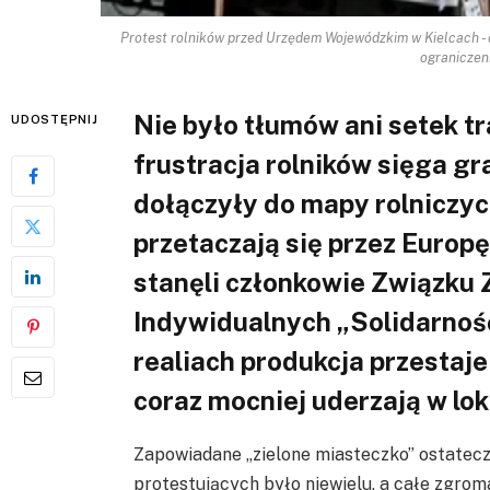
Protest rolników przed Urzędem Wojewódzkim w Kielcach - c
ograniczen
Nie było tłumów ani setek tr
UDOSTĘPNIJ
frustracja rolników sięga gr
dołączyły do mapy rolniczyc
przetaczają się przez Euro
stanęli członkowie Związk
Indywidualnych „Solidarność
realiach produkcja przestaje
coraz mocniej uderzają w lo
Zapowiadane „zielone miasteczko” ostatecz
protestujących było niewielu, a całe zgrom