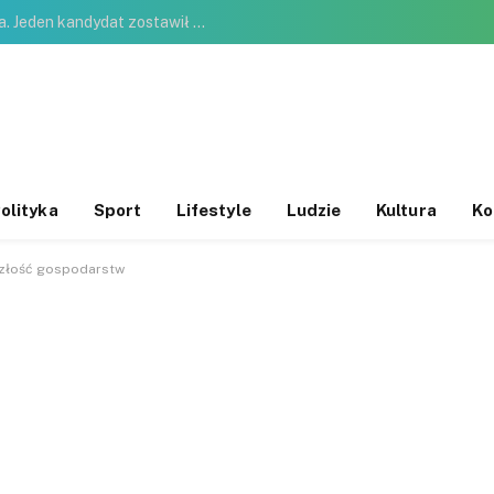
Polacy wybrali najlepszego prezydenta. Jeden kandydat zostawił konkurencję daleko w tyle
olityka
Sport
Lifestyle
Ludzie
Kultura
Ko
yszłość gospodarstw