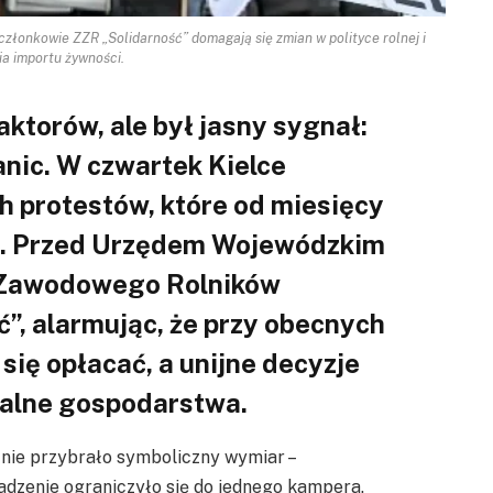
złonkowie ZZR „Solidarność” domagają się zmian w polityce rolnej i
ia importu żywności.
aktorów, ale był jasny sygnał:
anic. W czwartek Kielce
h protestów, które od miesięcy
pę. Przed Urzędem Wojewódzkim
u Zawodowego Rolników
”, alarmując, że przy obecnych
 się opłacać, a unijne decyzje
kalne gospodarstwa.
nie przybrało symboliczny wymiar –
adzenie ograniczyło się do jednego kampera.