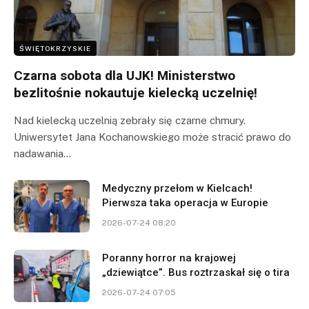
ŚWIĘTOKRZYSKIE
Czarna sobota dla UJK! Ministerstwo
bezlitośnie nokautuje kielecką uczelnię!
Nad kielecką uczelnią zebrały się czarne chmury.
Uniwersytet Jana Kochanowskiego może stracić prawo do
nadawania…
Medyczny przełom w Kielcach!
Pierwsza taka operacja w Europie
2026-07-24 08:20
Poranny horror na krajowej
„dziewiątce”. Bus roztrzaskał się o tira
2026-07-24 07:05