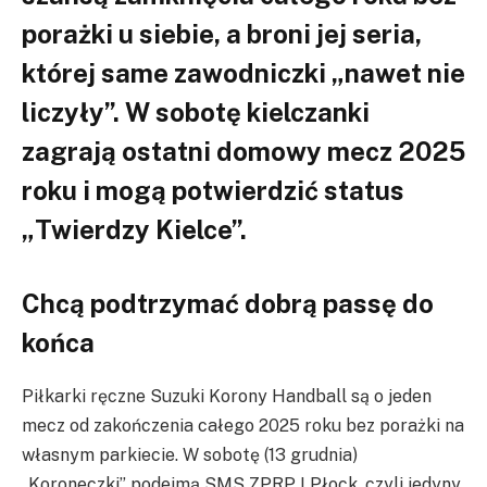
porażki u siebie, a broni jej seria,
której same zawodniczki „nawet nie
liczyły”. W sobotę kielczanki
zagrają ostatni domowy mecz 2025
roku i mogą potwierdzić status
„Twierdzy Kielce”.
Chcą podtrzymać dobrą passę do
końca
Piłkarki ręczne Suzuki Korony Handball są o jeden
mecz od zakończenia całego 2025 roku bez porażki na
własnym parkiecie. W sobotę (13 grudnia)
„Koroneczki” podejmą SMS ZPRP I Płock, czyli jedyny