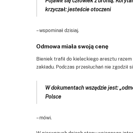
Pojawił się człowiek z bronią. Korytar
krzyczał: jesteście otoczeni
– wspominał dzisiaj.
Odmowa miała swoją cenę
Bieniek trafił do kieleckiego aresztu raze
zakładu. Podczas przesłuchań nie zgodził s
W dokumentach wszędzie jest: „odmów
Polsce
– mówi.