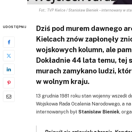
Fot.: TVP Kielce / Stanisław Bieniek – internowany w sta
Dziś pod murem dawnego are
UDOSTĘPNIJ
Kielcach znów zapłonęły znic
wojskowych kolumn, ale pami
Dokładnie 44 lata temu, tej
murach zamykano ludzi, któr
w wolnym kraju.
13 grudnia 1981 roku stan wojenny wszedł 
Wojskowa Rada Ocalenia Narodowego, a na u
internowanych był
Stanisław Bieniek
, orga