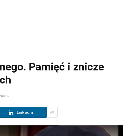
nnego. Pamięć i znicze
ach
ytania
LinkedIn