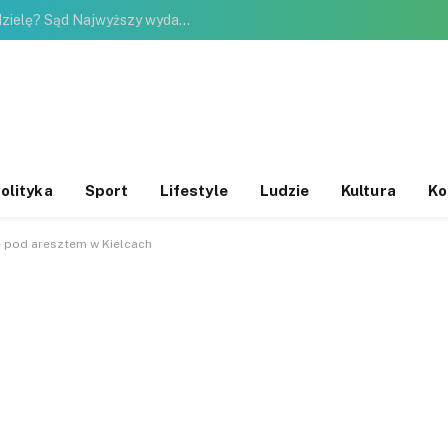
Koniec z zakupami w niehandlową niedzielę? Sąd Najwyższy wydał ważny wyrok
olityka
Sport
Lifestyle
Ludzie
Kultura
Ko
e pod aresztem w Kielcach