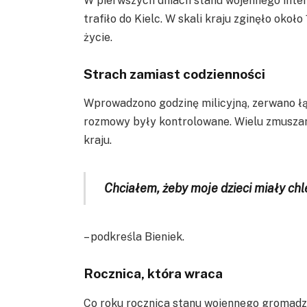
W pierwszych dniach stanu wojennego inter
trafiło do Kielc. W skali kraju zginęło około
życie.
Strach zamiast codzienności
Wprowadzono godzinę milicyjną, zerwano łąc
rozmowy były kontrolowane. Wielu zmuszano
kraju.
Chciałem, żeby moje dzieci miały chl
– podkreśla Bieniek.
Rocznica, która wraca
Co roku rocznica stanu wojennego gromadzi