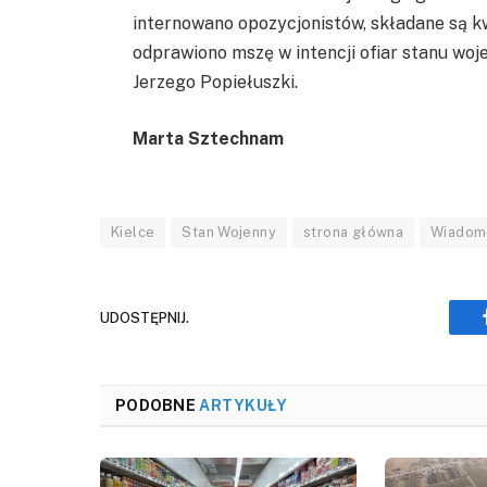
internowano opozycjonistów, składane są kw
odprawiono mszę w intencji ofiar stanu woje
Jerzego Popiełuszki.
Marta Sztechnam
Kielce
Stan Wojenny
strona główna
Wiadomo
UDOSTĘPNIJ.
PODOBNE
ARTYKUŁY