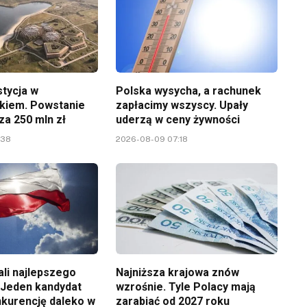
stycja w
Polska wysycha, a rachunek
kiem. Powstanie
zapłacimy wszyscy. Upały
za 250 mln zł
uderzą w ceny żywności
:38
2026-08-09 07:18
ali najlepszego
Najniższa krajowa znów
 Jeden kandydat
wzrośnie. Tyle Polacy mają
nkurencję daleko w
zarabiać od 2027 roku