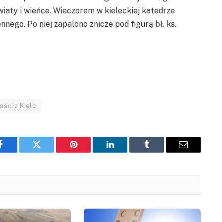
iaty i wieńce. Wieczorem w kieleckiej katedrze
nnego. Po niej zapalono znicze pod figurą bł. ks.
ści z Kielc
Facebook
Twitter
Pinterest
LinkedIn
Tumblr
Email