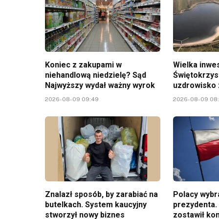
Koniec z zakupami w
Wielka inwe
niehandlową niedzielę? Sąd
Świętokrzys
Najwyższy wydał ważny wyrok
uzdrowisko 
2026-08-09 09:49
2026-08-09 08
Znalazł sposób, by zarabiać na
Polacy wybr
butelkach. System kaucyjny
prezydenta.
stworzył nowy biznes
zostawił ko