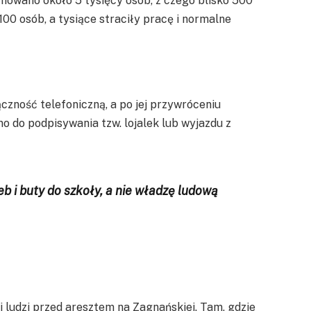
nowano około 5 tysięcy osób, z czego blisko 500
 100 osób, a tysiące straciły pracę i normalne
zność telefoniczną, a po jej przywróceniu
 do podpisywania tzw. lojalek lub wyjazdu z
eb i buty do szkoły, a nie władzę ludową
 ludzi przed aresztem na Zagnańskiej. Tam, gdzie