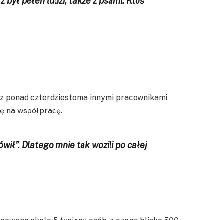
z był pełen ludzi, także z psami. Ktoś
m z ponad czterdziestoma innymi pracownikami
ię na współpracę.
ił”. Dlatego mnie tak wozili po całej