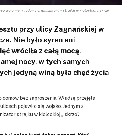
nie wojennym, jeden z organizatorów strajku w kieleckiej „Iskrze”
sztu przy ulicy Zagnańskiej w
ze. Nie było syren ani
ęć wróciła z całą mocą.
 samej nocy, w tych samych
ych jedyną winą była chęć życia
do domów bez zaproszenia. Władzę przejęła
licach pojawiło się wojsko. Jednym z
nizator strajku w kieleckiej „Iskrze”.